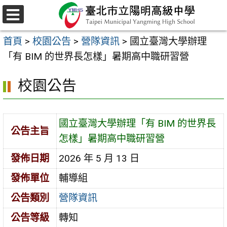
跳
至
選
主
單
首頁
>
校園公告
>
營隊資訊
>
國立臺灣大學辦理
要
「有 BIM 的世界長怎樣」暑期高中職研習營
內
容
校園公告
區
國立臺灣大學辦理「有 BIM 的世界長
公告主旨
怎樣」暑期高中職研習營
發佈日期
2026 年 5 月 13 日
發佈單位
輔導組
公告類別
營隊資訊
公告等級
轉知