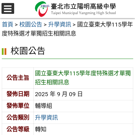
跳
至
選
主
單
首頁
>
校園公告
>
升學資訊
>
國立臺東大學115學年
要
度特殊選才單獨招生相關訊息
內
容
校園公告
區
國立臺東大學115學年度特殊選才單獨
公告主旨
招生相關訊息
發佈日期
2025 年 9 月 09 日
發佈單位
輔導組
公告類別
升學資訊
公告等級
轉知