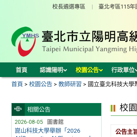
跳
校長遴選專區
臺北考區115
至
主
要
內
容
區
首頁
認識陽明
校園公告
行政單位
首頁
>
校園公告
>
教師研習
>
國立臺北科技大學
校
相關公告
2026-08-05
圖書館
崑山科技大學舉辦「2026
公告主