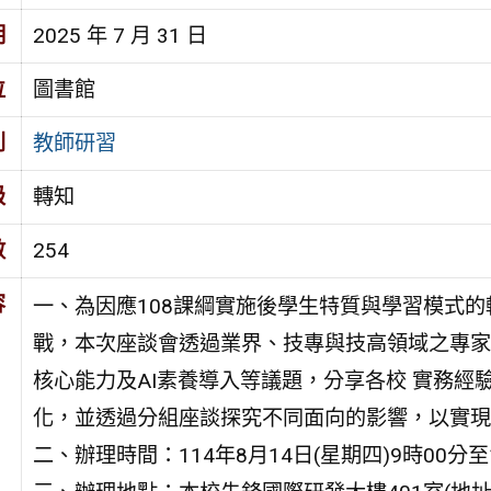
期
2025 年 7 月 31 日
位
圖書館
別
教師研習
級
轉知
數
254
容
一、為因應108課綱實施後學生特質與學習模式的
戰，本次座談會透過業界、技專與技高領域之專家
核心能力及AI素養導入等議題，分享各校 實務
化，並透過分組座談探究不同面向的影響，以實現
二、辦理時間：114年8月14日(星期四)9時00分至