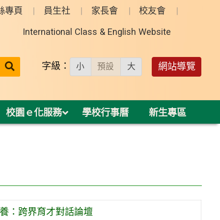
絲專頁
員生社
家長會
校友會
International Class & English Website
送出
字級：
網站導覽
小
預設
大
搜
尋：
校園ｅ化服務
學校行事曆
新生專區
素養：跨界育才對話論壇