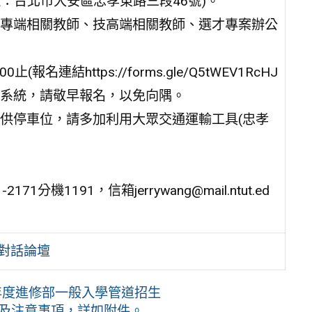
址：台北市大安區忠孝東路三段46號)。
專端相關教師、技高端相關教師、選才專案辦公
名連結https://forms.gle/Q5tWEV1RcHJ
報名系統，請敬早報名，以免向隅。
供停車位，請多加利用大眾交通運輸工具(忠孝
機1191，信箱jerrywang@mail.ntut.ed
才對話論壇
年度進修部一般入學管道招生
程及注意事項，詳如附件。