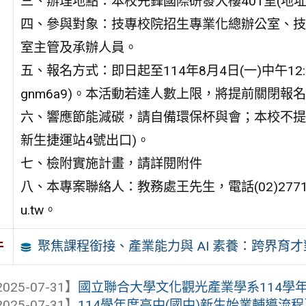
三、辦理地點：本校先鋒國際研發大樓401室(地
四、參與對象：技專校院招生專業化總辦公室、技
室主管及承辦人員。
五、報名方式：即日起至114年8月4日(一)中午12:00止(報
gnm6a9)。本活動若達人數上限，將提前關閉
六、響應節能減碳，請自備環保杯與會；本校不提
新生捷運站4號出口)。
七、檢附實施計畫，請詳閱附件
八、本專案聯絡人：教務處王先生，電話(02)2771-2171分
u.tw。
聚焦課程銜接、產業能力與 AI 素養：跨界育
件
025-07-31】
國立聯合大學文化觀光產業學系114學
025-07-31】
114學年度高中(國中)新生始業輔導流