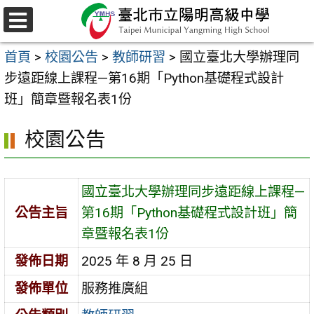
跳
至
選
主
單
首頁
>
校園公告
>
教師研習
>
國立臺北大學辦理同
要
步遠距線上課程—第16期「Python基礎程式設計
內
班」簡章暨報名表1份
容
區
校園公告
國立臺北大學辦理同步遠距線上課程—
公告主旨
第16期「Python基礎程式設計班」簡
章暨報名表1份
發佈日期
2025 年 8 月 25 日
發佈單位
服務推廣組