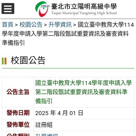
跳
至
選
主
單
首頁
>
校園公告
>
升學資訊
>
國立臺中教育大學114
要
學年度申請入學第二階段甄試重要資訊及審查資料
內
準備指引
容
區
校園公告
國立臺中教育大學114學年度申請入學
公告主旨
第二階段甄試重要資訊及審查資料準
備指引
發佈日期
2025 年 4 月 01 日
發佈單位
註冊組