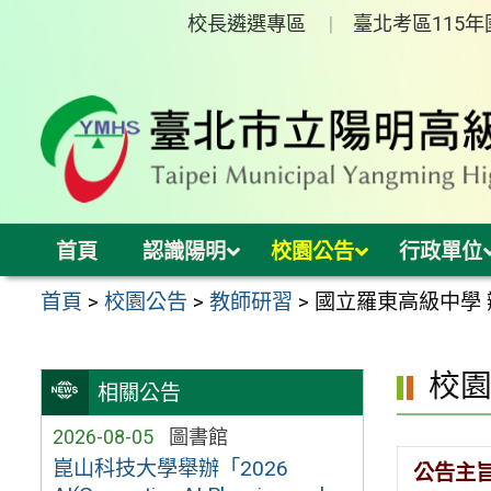
跳
校長遴選專區
臺北考區115
至
主
要
內
容
區
首頁
認識陽明
校園公告
行政單位
首頁
>
校園公告
>
教師研習
>
國立羅東高級中學 
校
相關公告
2026-08-05
圖書館
崑山科技大學舉辦「2026
公告主