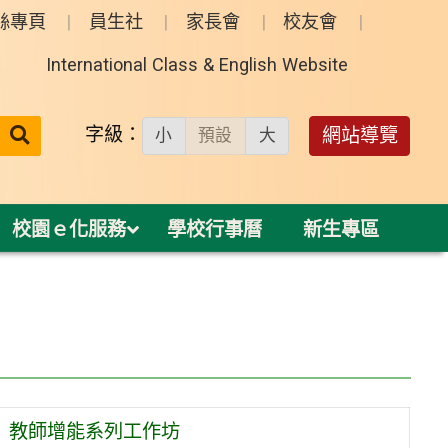
絲專頁
員生社
家長會
校友會
International Class & English Website
送出
字級：
網站導覽
小
預設
大
搜
尋：
校園ｅ化服務
學校行事曆
新生專區
用」教師增能系列工作坊