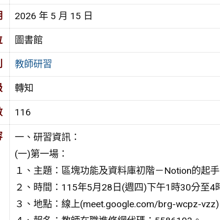
期
2026 年 5 月 15 日
位
圖書館
別
教師研習
級
轉知
數
116
容
一、研習資訊：
(一)第一場：
１、主題：區塊功能及資料庫初階－Notion的起
２、時間：115年5月28日(週四)下午1時30分至4
３、地點：線上(meet.google.com/brg-wcpz-vzz