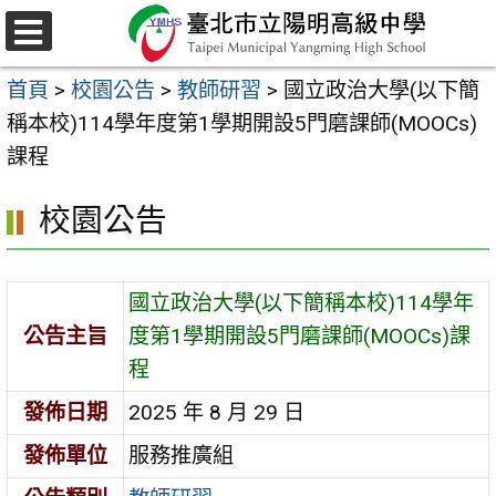
跳
至
選
主
單
首頁
>
校園公告
>
教師研習
>
國立政治大學(以下簡
要
稱本校)114學年度第1學期開設5門磨課師(MOOCs)
內
課程
容
區
校園公告
國立政治大學(以下簡稱本校)114學年
公告主旨
度第1學期開設5門磨課師(MOOCs)課
程
發佈日期
2025 年 8 月 29 日
發佈單位
服務推廣組