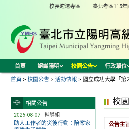
跳
校長遴選專區
臺北考區115
至
主
要
內
容
區
首頁
認識陽明
校園公告
行政單位
首頁
>
校園公告
>
活動快報
>
國立成功大學「第
校
相關公告
2026-08-07
輔導組
助人工作者的災後行動：陪案家
公告主