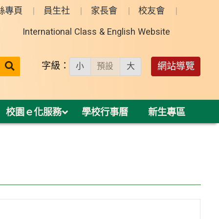
絲專頁
員生社
家長會
校友會
International Class & English Website
送出
字級：
網站導覽
小
預設
大
搜
尋：
校園ｅ化服務
學校行事曆
新生專區