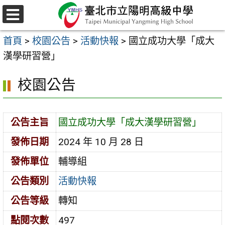
跳
至
選
主
單
首頁
>
校園公告
>
活動快報
>
國立成功大學「成大
要
漢學研習營」
內
容
校園公告
區
公告主旨
國立成功大學「成大漢學研習營」
發佈日期
2024 年 10 月 28 日
發佈單位
輔導組
公告類別
活動快報
公告等級
轉知
點閱次數
497