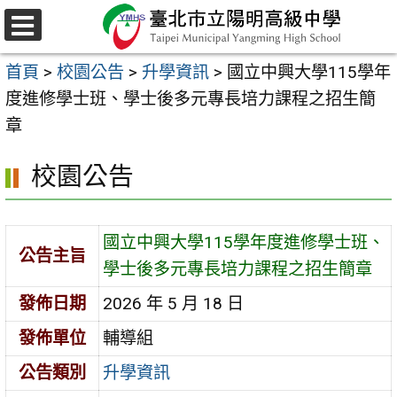
跳
至
選
主
單
首頁
>
校園公告
>
升學資訊
>
國立中興大學115學年
要
度進修學士班、學士後多元專長培力課程之招生簡
內
章
容
區
校園公告
國立中興大學115學年度進修學士班、
公告主旨
學士後多元專長培力課程之招生簡章
發佈日期
2026 年 5 月 18 日
發佈單位
輔導組
公告類別
升學資訊