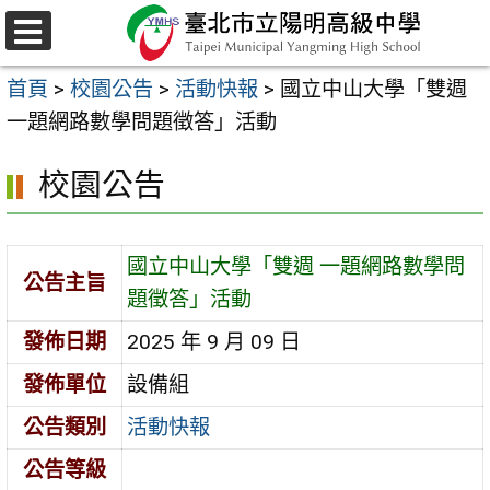
跳
至
選
主
單
首頁
>
校園公告
>
活動快報
>
國立中山大學「雙週
要
一題網路數學問題徵答」活動
內
容
校園公告
區
國立中山大學「雙週 一題網路數學問
公告主旨
題徵答」活動
發佈日期
2025 年 9 月 09 日
發佈單位
設備組
公告類別
活動快報
公告等級