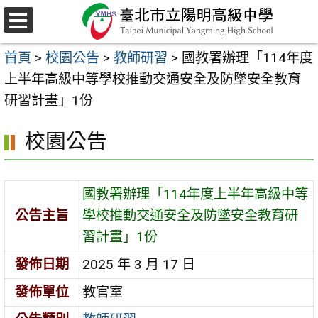
跳
至
選
主
單
首頁
>
校園公告
>
教師研習
>
國教署辦理「114年度
要
上半年高級中等學校推動交通安全及防墜安全教育
內
研習計畫」1份
容
區
校園公告
國教署辦理「114年度上半年高級中等
公告主旨
學校推動交通安全及防墜安全教育研
習計畫」1份
發佈日期
2025 年 3 月 17 日
發佈單位
教官室