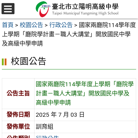
跳
至
選
主
單
首頁
>
校園公告
>
行政公告
>
國家兩廳院114學年度
要
上學期「廳院學計畫－職人大講堂」開放國民中學
內
及高級中學申請
容
區
校園公告
國家兩廳院114學年度上學期「廳院學
公告主旨
計畫－職人大講堂」開放國民中學及
高級中學申請
發佈日期
2025 年 7 月 03 日
發佈單位
訓育組