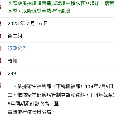
因應颱風過境降雨造成環境中積水容器增加，落實
旨
宣導，以降低登革熱流行風險
期
2025 年 7 月 16 日
位
衛生組
別
行政公告
級
轉知
數
249
容
一、依據衛生福利部（下稱衛福部）114年7月9日衛
二、依據衛福部疾病管制署監測資料，114年截至
6年同期累計數次高，登
革熱流行疫情風險高。