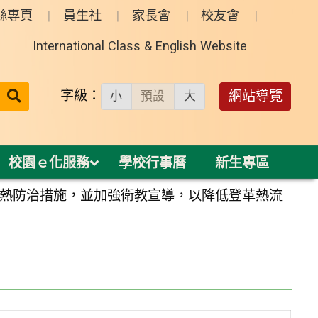
絲專頁
員生社
家長會
校友會
International Class & English Website
送出
字級：
網站導覽
小
預設
大
搜
尋：
校園ｅ化服務
學校行事曆
新生專區
熱防治措施，並加強衛教宣導，以降低登革熱流