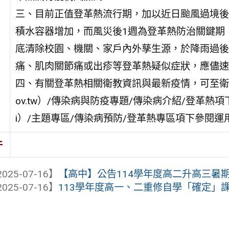
三、目前正值登革熱流行期，加以近日颱風過境後
積水容器增加，而風災後1週為登革熱防治關鍵期
底清除校園、機關、家戶內外孳生源，於降雨過後
痛、肌肉關節痛或出疹等登革熱疑似症狀，應儘速
四、有關登革熱相關衛教資訊與最新疫情，可至衛福部疾病
ov.tw）/傳染病與防疫專題/傳染病介紹/登革熱項下，或本府
i）/主題專區/傳染病預防/登革熱專區項下參閱運
件
025-07-16】
【高中】公告114學年度高二升高三暑
025-07-16】
113學年度高一、二重修自學「確定」