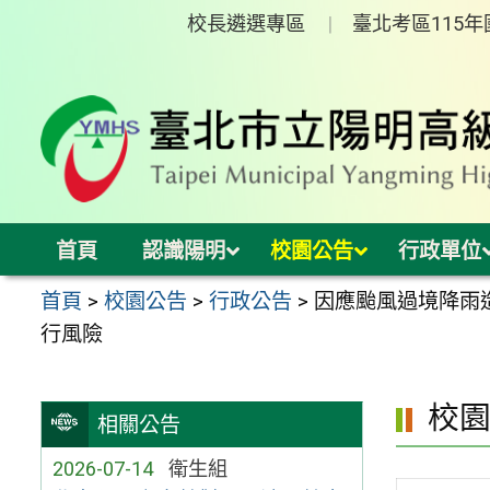
跳
校長遴選專區
臺北考區115
至
主
要
內
容
區
首頁
認識陽明
校園公告
行政單位
首頁
>
校園公告
>
行政公告
>
因應颱風過境降雨
行風險
校
相關公告
2026-07-14
衛生組