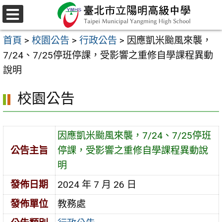
跳
至
選
主
單
首頁
>
校園公告
>
行政公告
>
因應凱米颱風來襲，
要
7/24、7/25停班停課，受影響之重修自學課程異動
內
說明
容
區
校園公告
因應凱米颱風來襲，7/24、7/25停班
公告主旨
停課，受影響之重修自學課程異動說
明
發佈日期
2024 年 7 月 26 日
發佈單位
教務處