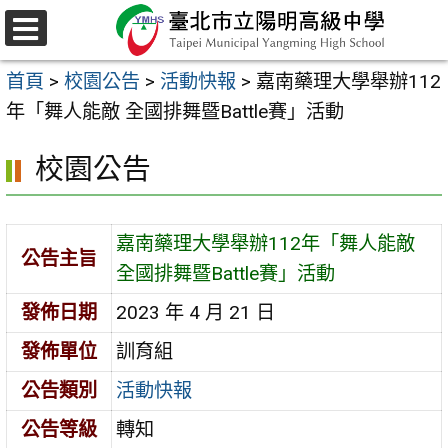
跳
至
選
主
單
首頁
>
校園公告
>
活動快報
>
嘉南藥理大學舉辦112
要
年「舞人能敵 全國排舞暨Battle賽」活動
內
容
校園公告
區
嘉南藥理大學舉辦112年「舞人能敵
公告主旨
全國排舞暨Battle賽」活動
發佈日期
2023 年 4 月 21 日
發佈單位
訓育組
公告類別
活動快報
公告等級
轉知