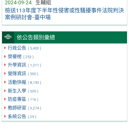
2024-09-24
生輔組
檢送113年度下半年性侵害或性騷擾事件法院判決
案例研討會-臺中場
依公告類別彙總
行政公告
( 5,403 )
榮譽榜
( 253 )
升學資訊
( 1,311 )
營隊資訊
( 530 )
活動快報
( 8,143 )
新生入學
( 305 )
防疫專區
( 116 )
教師研習
( 3,274 )
系統公告
( 29 )