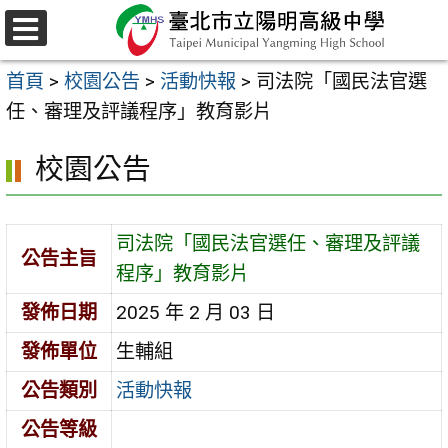
跳
至
選
主
單
首頁
>
校園公告
>
活動快報
>
司法院「國民法官選
要
任、審理及評議程序」教育影片
內
容
校園公告
區
司法院「國民法官選任、審理及評議
公告主旨
程序」教育影片
發佈日期
2025 年 2 月 03 日
發佈單位
生輔組
公告類別
活動快報
公告等級