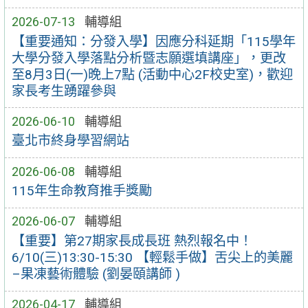
2026-07-13
輔導組
【重要通知：分發入學】因應分科延期「115學年
大學分發入學落點分析暨志願選填講座」，更改
至8月3日(一)晚上7點 (活動中心2F校史室)，歡迎
家長考生踴躍參與
2026-06-10
輔導組
臺北市終身學習網站
2026-06-08
輔導組
115年生命教育推手獎勵
2026-06-07
輔導組
【重要】第27期家長成長班 熱烈報名中！
6/10(三)13:30-15:30 【輕鬆手做】舌尖上的美麗
–果凍藝術體驗 (劉晏頤講師 )
2026-04-17
輔導組