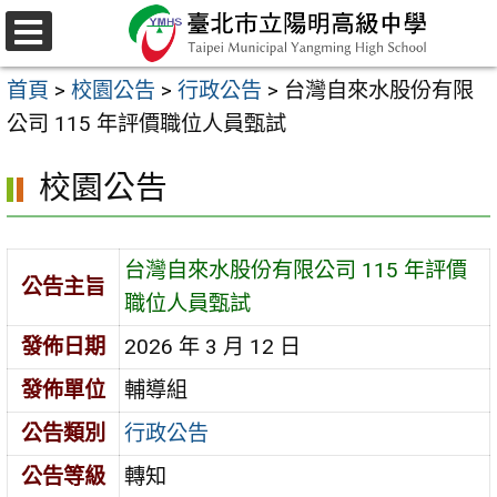
跳
至
選
主
單
首頁
>
校園公告
>
行政公告
>
台灣自來水股份有限
要
公司 115 年評價職位人員甄試
內
容
校園公告
區
台灣自來水股份有限公司 115 年評價
公告主旨
職位人員甄試
發佈日期
2026 年 3 月 12 日
發佈單位
輔導組
公告類別
行政公告
公告等級
轉知