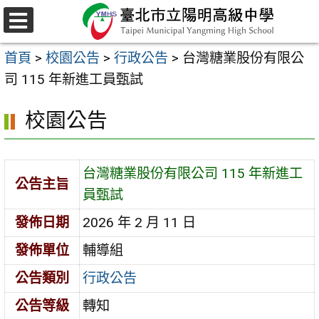
跳
至
選
主
單
首頁
>
校園公告
>
行政公告
>
台灣糖業股份有限公
要
司 115 年新進工員甄試
內
容
校園公告
區
台灣糖業股份有限公司 115 年新進工
公告主旨
員甄試
發佈日期
2026 年 2 月 11 日
發佈單位
輔導組
公告類別
行政公告
公告等級
轉知