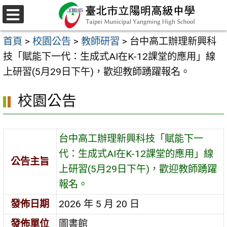
跳
至
選
主
單
首頁
>
校園公告
>
教師研習
>
台中高工辦理新興科
要
技「賦能下一代：生成式AI在K-12課堂的應用」線
內
上研習(5月29日下午)，歡迎教師踴躍報名。
容
區
校園公告
台中高工辦理新興科技「賦能下一
代：生成式AI在K-12課堂的應用」線
公告主旨
上研習(5月29日下午)，歡迎教師踴躍
報名。
發佈日期
2026 年 5 月 20 日
發佈單位
圖書館