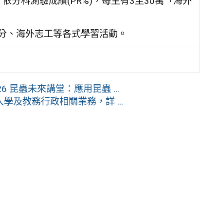
，依分科測驗成績(PR%)，每生有3至30萬「海外
學分、海外志工等各式學習活動。
 昆蟲未來講堂：應用昆蟲 ...
及教務行政相關業務，詳 ...