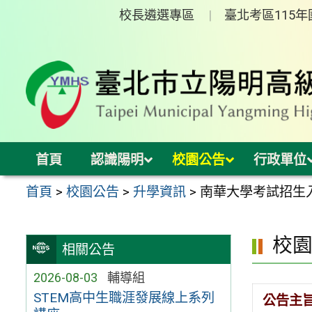
跳
校長遴選專區
臺北考區115
至
主
要
內
容
區
首頁
認識陽明
校園公告
行政單位
首頁
>
校園公告
>
升學資訊
>
南華大學考試招生
校
相關公告
2026-08-03
輔導組
STEM高中生職涯發展線上系列
公告主