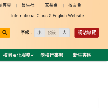
絲專頁
員生社
家長會
校友會
International Class & English Website
送出
字級：
網站導覽
小
預設
大
搜
尋：
校園ｅ化服務
學校行事曆
新生專區