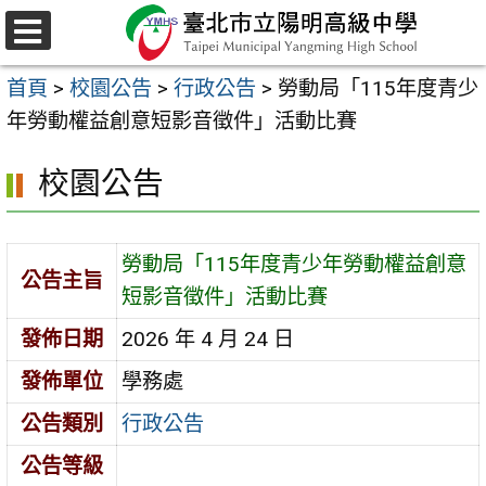
跳
至
選
主
單
首頁
>
校園公告
>
行政公告
>
勞動局「115年度青少
要
年勞動權益創意短影音徵件」活動比賽
內
容
校園公告
區
勞動局「115年度青少年勞動權益創意
公告主旨
短影音徵件」活動比賽
發佈日期
2026 年 4 月 24 日
發佈單位
學務處
公告類別
行政公告
公告等級