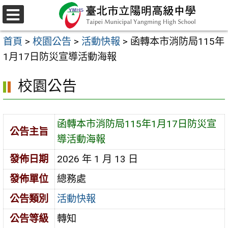
跳
至
選
主
單
首頁
>
校園公告
>
活動快報
>
函轉本市消防局115年
要
1月17日防災宣導活動海報
內
容
校園公告
區
函轉本市消防局115年1月17日防災宣
公告主旨
導活動海報
發佈日期
2026 年 1 月 13 日
發佈單位
總務處
公告類別
活動快報
公告等級
轉知