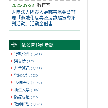
2025-09-23
教官室
財團法人國泰人壽慈善基金會辦
理「遊戲化反毒及反詐騙宣導系
列活動」活動企劃書
依公告類別彙總
行政公告
( 5,411 )
榮譽榜
( 253 )
升學資訊
( 1,311 )
營隊資訊
( 530 )
活動快報
( 8,149 )
新生入學
( 305 )
防疫專區
( 116 )
教師研習
( 3,276 )