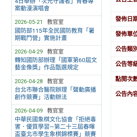
4日舉辦「次元守護者」青春專
案動漫演唱會
發佈日
2026-05-21
教官室
國防部115年全民國防教育「暑
發佈單
期戰鬥營」實施計畫
公告類
2026-04-29
教官室
轉知國防部辦理「國軍第60屆文
公告等
藝金像獎」作品甄選規定
點閱次
2026-04-28
教官室
台北市聯合醫院辦理「聲動廣播
公告內
創作競賽」活動辦法
2026-04-09
教官室
中華民國象棋文化協會「拒絕毒
害．優質學習—第二十三屆春暉
盃臺北市學生象棋錦標賽」競賽