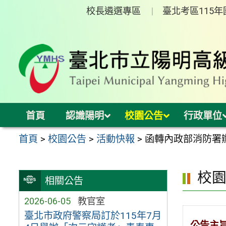
跳
校長遴選專區
臺北考區115
至
主
要
內
容
區
首頁
認識陽明
校園公告
行政單位
首頁
>
校園公告
>
活動快報
>
函轉內政部消防署
校
相關公告
2026-06-05
教官室
臺北市政府警察局訂於115年7月
公告主