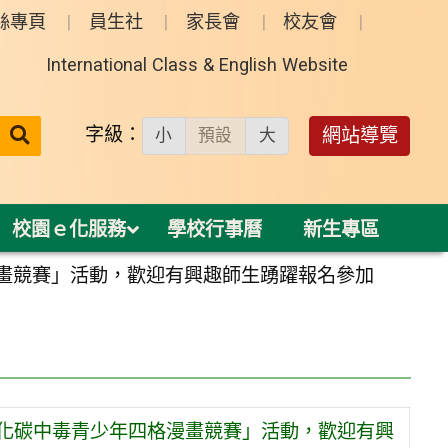
絲專頁
員生社
家長會
校友會
International Class & English Website
送出
字級：
網站導覽
小
預設
大
搜
尋：
校園ｅ化服務
學校行事曆
新生專區
漫畫競賽」活動，歡迎有興趣師生踴躍報名參加
氧化碳中毒青少年四格漫畫競賽」活動，歡迎有興