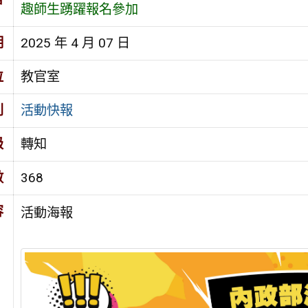
趣師生踴躍報名參加
期
2025 年 4 月 07 日
位
教官室
別
活動快報
級
轉知
數
368
容
活動海報