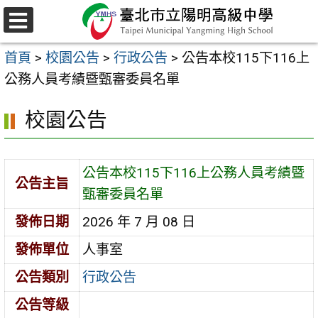
跳
至
選
主
單
首頁
>
校園公告
>
行政公告
>
公告本校115下116上
要
公務人員考績暨甄審委員名單
內
容
校園公告
區
公告本校115下116上公務人員考績暨
公告主旨
甄審委員名單
發佈日期
2026 年 7 月 08 日
發佈單位
人事室
公告類別
行政公告
公告等級