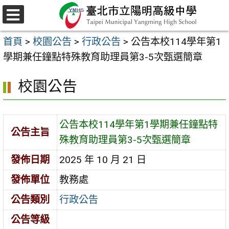
跳
至
選
主
單
首頁
>
校園公告
>
行政公告
>
公告本校114學年第1
要
學期兼任鐘點特殊教育助理員第3-5次甄選簡章
內
容
校園公告
區
公告本校114學年第1學期兼任鐘點特
公告主旨
殊教育助理員第3-5次甄選簡章
發佈日期
2025 年 10 月 21 日
發佈單位
教務處
公告類別
行政公告
公告等級