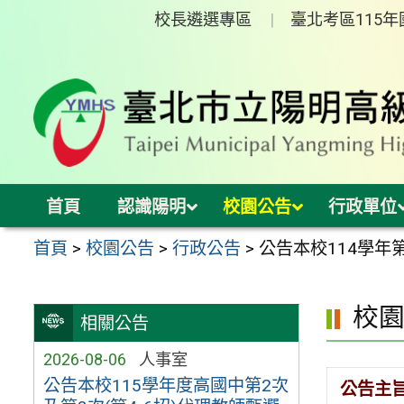
跳
校長遴選專區
臺北考區115
至
主
要
內
容
區
首頁
認識陽明
校園公告
行政單位
首頁
>
校園公告
>
行政公告
>
公告本校114學年
校
相關公告
2026-08-06
人事室
公告本校115學年度高國中第2次
公告主