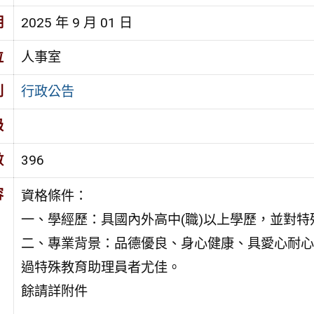
期
2025 年 9 月 01 日
位
人事室
別
行政公告
級
數
396
容
資格條件：
一、學經歷：具國內外高中(職)以上學歷，並對
二、專業背景：品德優良、身心健康、具愛心耐心
過特殊教育助理員者尤佳。
餘請詳附件