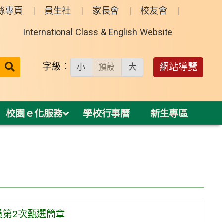
絲專頁
員生社
家長會
校友會
International Class & English Website
送出
字級：
網站導覽
小
預設
大
搜
尋：
校園ｅ化服務
學校行事曆
新生專區
員第2次甄選簡章