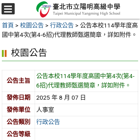
跳
至
選
主
單
首頁
>
校園公告
>
行政公告
>
公告本校114學年度高
要
國中第4次(第4-6招)代理教師甄選簡章，詳如附件。
內
容
校園公告
區
公告本校114學年度高國中第4次(第4-
公告主旨
6招)代理教師甄選簡章，詳如附件。
發佈日期
2025 年 8 月 07 日
發佈單位
人事室
公告類別
行政公告
公告等級