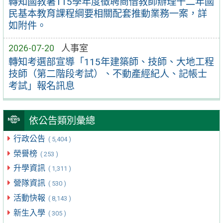
轉知國教署115學年度徵聘商借教師辦理十二年國
民基本教育課程綱要相關配套推動業務一案，詳
如附件。
2026-07-20
人事室
轉知考選部宣導「115年建築師、技師、大地工程
技師（第二階段考試）、不動產經紀人、記帳士
考試」報名訊息
依公告類別彙總
行政公告
( 5,404 )
榮譽榜
( 253 )
升學資訊
( 1,311 )
營隊資訊
( 530 )
活動快報
( 8,143 )
新生入學
( 305 )