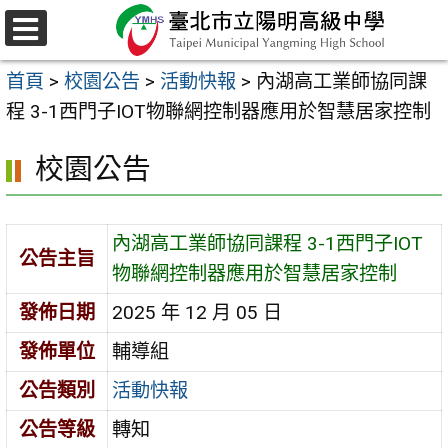
跳
至
選
主
單
首頁
>
校園公告
>
活動快報
>
內湖高工業師協同課
要
程 3-1西門子IOT物聯網控制器應用於智慧居家控制
內
容
校園公告
區
內湖高工業師協同課程 3-1西門子IOT
公告主旨
物聯網控制器應用於智慧居家控制
發佈日期
2025 年 12 月 05 日
發佈單位
輔導組
公告類別
活動快報
公告等級
轉知