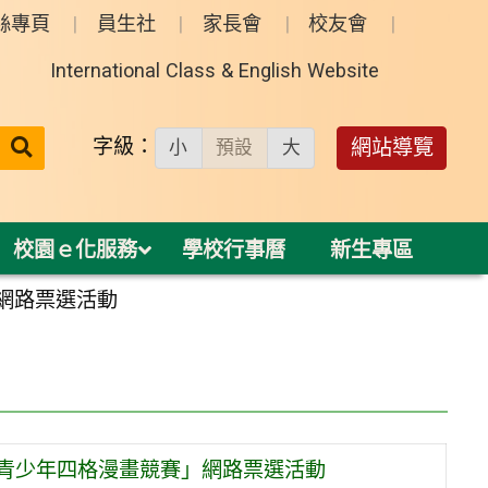
絲專頁
員生社
家長會
校友會
International Class & English Website
送出
字級：
網站導覽
小
預設
大
搜
尋：
校園ｅ化服務
學校行事曆
新生專區
網路票選活動
毒青少年四格漫畫競賽」網路票選活動