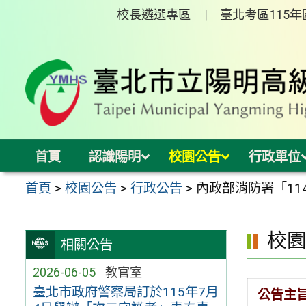
跳
校長遴選專區
臺北考區115
至
主
要
內
容
區
首頁
認識陽明
校園公告
行政單位
首頁
>
校園公告
>
行政公告
>
內政部消防署「1
校
相關公告
2026-06-05
教官室
臺北市政府警察局訂於115年7月
公告主