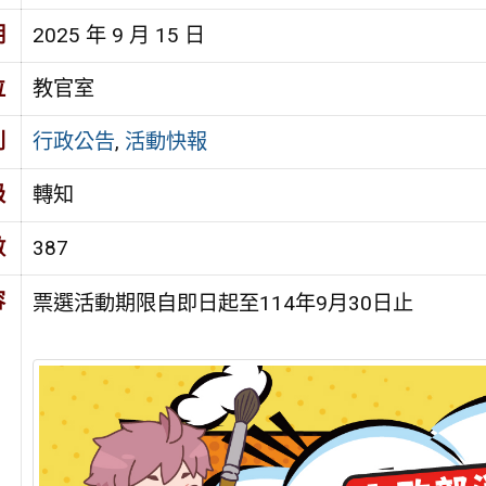
期
2025 年 9 月 15 日
位
教官室
別
行政公告
,
活動快報
級
轉知
數
387
容
票選活動期限自即日起至114年9月30日止