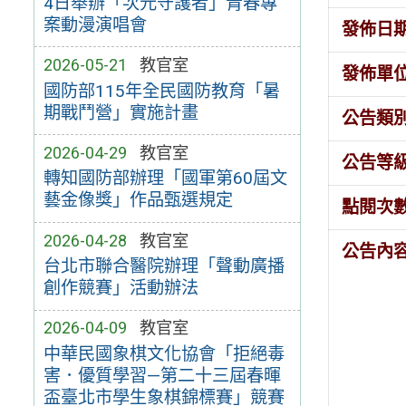
4日舉辦「次元守護者」青春專
案動漫演唱會
發佈日
2026-05-21
教官室
發佈單
國防部115年全民國防教育「暑
期戰鬥營」實施計畫
公告類
2026-04-29
教官室
公告等
轉知國防部辦理「國軍第60屆文
藝金像獎」作品甄選規定
點閱次
2026-04-28
教官室
公告內
台北市聯合醫院辦理「聲動廣播
創作競賽」活動辦法
2026-04-09
教官室
中華民國象棋文化協會「拒絕毒
害．優質學習—第二十三屆春暉
盃臺北市學生象棋錦標賽」競賽