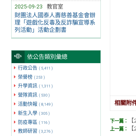
2025-09-23
教官室
財團法人國泰人壽慈善基金會辦
理「遊戲化反毒及反詐騙宣導系
列活動」活動企劃書
依公告類別彙總
行政公告
( 5,411 )
榮譽榜
( 253 )
升學資訊
( 1,311 )
營隊資訊
( 530 )
相關附
活動快報
( 8,149 )
新生入學
( 305 )
【2
防疫專區
( 116 )
【2
教師研習
( 3,276 )