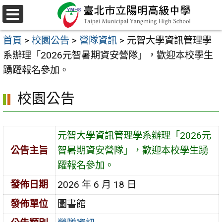
跳
至
選
主
單
首頁
>
校園公告
>
營隊資訊
>
元智大學資訊管理學
要
系辦理「2026元智暑期資安營隊」，歡迎本校學生
內
踴躍報名參加。
容
區
校園公告
元智大學資訊管理學系辦理「2026元
公告主旨
智暑期資安營隊」，歡迎本校學生踴
躍報名參加。
發佈日期
2026 年 6 月 18 日
發佈單位
圖書館