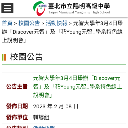
跳
至
選
主
單
首頁
>
校園公告
>
活動快報
>
元智大學年3月4日舉
要
辦「Discover元智」及「花Young元智_學系特色線
內
上說明會」
容
區
校園公告
元智大學年3月4日舉辦「Discover元
公告主旨
智」及「花Young元智_學系特色線上
說明會」
發佈日期
2023 年 2 月 08 日
發佈單位
輔導組