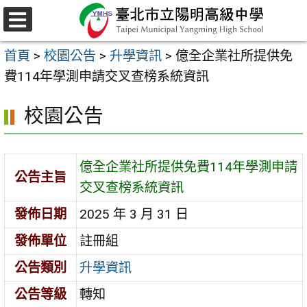
跳
至
選
主
單
首頁
>
校園公告
>
升學資訊
>
億全企業社所提供免
要
費114年學測申請交叉查榜系統資訊
內
容
校園公告
區
億全企業社所提供免費114年學測申請
公告主旨
交叉查榜系統資訊
發佈日期
2025 年 3 月 31 日
發佈單位
註冊組
公告類別
升學資訊
公告等級
轉知