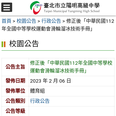
跳
至
選
主
單
首頁
>
校園公告
>
行政公告
>
修正後「中華民國112
要
年全國中等學校運動會滑輪溜冰技術手冊」
內
容
校園公告
區
修正後「中華民國112年全國中等學校
公告主旨
運動會滑輪溜冰技術手冊」
發佈日期
2023 年 2 月 06 日
發佈單位
體育組
公告類別
行政公告
公告等級