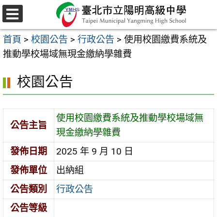
跳
至
選
主
單
首頁
>
校園公告
>
行政公告
>
使用校園繳費系統及
要
推動學校場域無現金繳納學雜費
內
容
校園公告
區
使用校園繳費系統及推動學校場域無
公告主旨
現金繳納學雜費
發佈日期
2025 年 9 月 10 日
發佈單位
出納組
公告類別
行政公告
公告等級