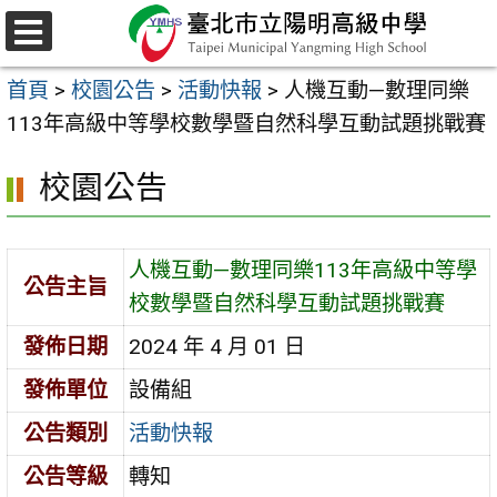
跳
至
選
主
單
首頁
>
校園公告
>
活動快報
>
人機互動—數理同樂
要
113年高級中等學校數學暨自然科學互動試題挑戰賽
內
容
校園公告
區
人機互動—數理同樂113年高級中等學
公告主旨
校數學暨自然科學互動試題挑戰賽
發佈日期
2024 年 4 月 01 日
發佈單位
設備組
公告類別
活動快報
公告等級
轉知