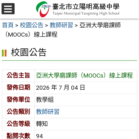
跳
至
選
主
單
首頁
>
校園公告
>
教師研習
>
亞洲大學磨課師
要
（MOOCs）線上課程
內
容
校園公告
區
公告主旨
亞洲大學磨課師（MOOCs）線上課程
發佈日期
2026 年 7 月 04 日
發佈單位
教學組
公告類別
教師研習
公告等級
轉知
點閱次數
94