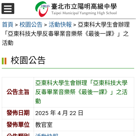
跳
至
選
主
單
首頁
>
校園公告
>
活動快報
>
亞東科大學生會辦理
要
「亞東科技大學反毒畢業音樂祭《最後一課》」之
內
活動
容
區
校園公告
亞東科大學生會辦理「亞東科技大學
公告主旨
反毒畢業音樂祭《最後一課》」之活
動
發佈日期
2025 年 4 月 22 日
發佈單位
教官室