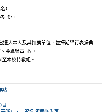
具名）
各1份。
知當選人本人及其推薦單位，並擇期舉行表揚典
座、金鷹獎章1枚。
資料至本校特教組。
要點
節目
礎）、「資訊 素養融入專 ...