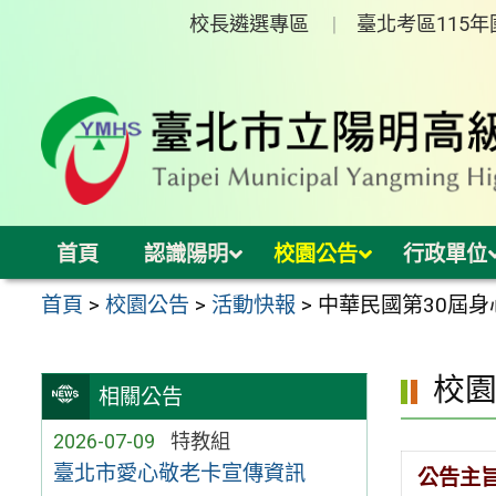
跳
校長遴選專區
臺北考區115
至
主
要
內
容
區
首頁
認識陽明
校園公告
行政單位
首頁
>
校園公告
>
活動快報
>
中華民國第30屆
校
相關公告
2026-07-09
特教組
臺北市愛心敬老卡宣傳資訊
公告主