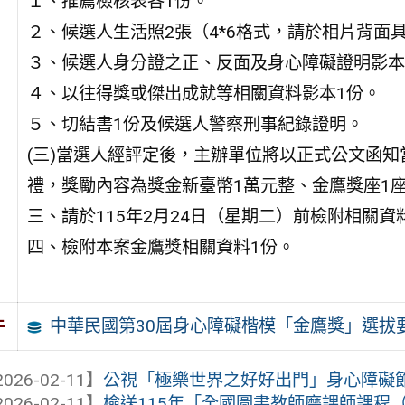
１、推薦檢核表各1份。
２、候選人生活照2張（4*6格式，請於相片背面
３、候選人身分證之正、反面及身心障礙證明影本
４、以往得獎或傑出成就等相關資料影本1份。
５、切結書1份及候選人警察刑事紀錄證明。
(三)當選人經評定後，主辦單位將以正式公文函
禮，獎勵內容為獎金新臺幣1萬元整、金鷹獎座1
三、請於115年2月24日（星期二）前檢附相關
四、檢附本案金鷹獎相關資料1份。
中華民國第30屆身心障礙楷模「金鷹獎」選拔
件
026-02-11】
公視「極樂世界之好好出門」身心障礙
026-02-11】
檢送115年「全國圖書教師磨課師課程（基