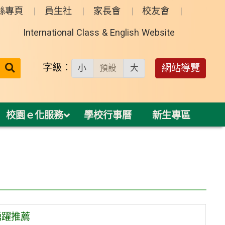
絲專頁
員生社
家長會
校友會
International Class & English Website
送出
字級：
網站導覽
小
預設
大
搜
尋：
校園ｅ化服務
學校行事曆
新生專區
踴躍推薦