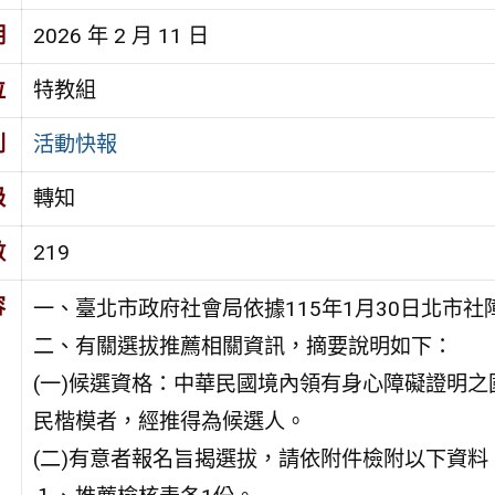
期
2026 年 2 月 11 日
位
特教組
別
活動快報
級
轉知
數
219
容
一、臺北市政府社會局依據115年1月30日北市社障字
二、有關選拔推薦相關資訊，摘要說明如下：
(一)候選資格：中華民國境內領有身心障礙證明
民楷模者，經推得為候選人。
(二)有意者報名旨揭選拔，請依附件檢附以下資料