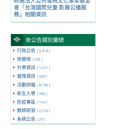
財團法人公共電視文化事業基金
會「台灣國際兒童 影展公播服
務」相關資訊
依公告類別彙總
行政公告
( 5,414 )
榮譽榜
( 253 )
升學資訊
( 1,311 )
營隊資訊
( 530 )
活動快報
( 8,156 )
新生入學
( 306 )
防疫專區
( 116 )
教師研習
( 3,276 )
系統公告
( 29 )