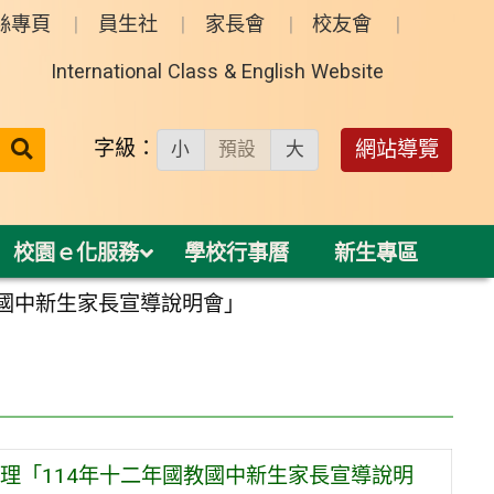
絲專頁
員生社
家長會
校友會
International Class & English Website
送出
字級：
網站導覽
小
預設
大
搜
尋：
校園ｅ化服務
學校行事曆
新生專區
教國中新生家長宣導說明會」
理「114年十二年國教國中新生家長宣導說明