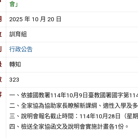
會」
期
2025 年 10 月 20 日
位
訓育組
別
行政公告
級
轉知
數
323
容
一、依據國教署114年10月9日臺教國署國字第114
二、全家協為協助家長瞭解新課綱、適性入學及多
三、說明會報名截止時間：114年10月28日（
四、檢送全家協函文及說明會實施計畫各1份。