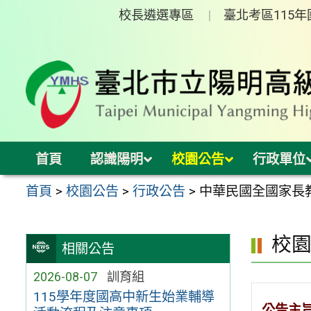
跳
校長遴選專區
臺北考區115
至
主
要
內
容
區
首頁
認識陽明
校園公告
行政單位
首頁
>
校園公告
>
行政公告
>
中華民國全國家長
校
相關公告
2026-08-07
訓育組
115學年度國高中新生始業輔導
公告主