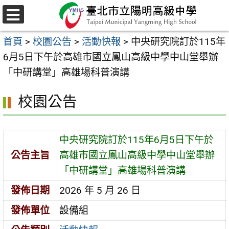
跳
至
選
主
單
首頁
>
校園公告
>
活動快報
>
中央研究院訂於115年
要
6月5日下午於高雄市國立鳳山高級中學中山堂舉辦
內
「中研講堂」高雄場科普演講
容
區
校園公告
中央研究院訂於115年6月5日下午於
公告主旨
高雄市國立鳳山高級中學中山堂舉辦
「中研講堂」高雄場科普演講
發佈日期
2026 年 5 月 26 日
發佈單位
設備組