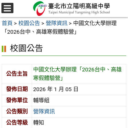
跳
至
選
主
單
首頁
>
校園公告
>
營隊資訊
>
中國文化大學辦理
要
「2026台中、高雄寒假體驗營」
內
容
校園公告
區
中國文化大學辦理「2026台中、高雄
公告主旨
寒假體驗營」
發佈日期
2026 年 1 月 05 日
發佈單位
輔導組
公告類別
營隊資訊
公告等級
轉知