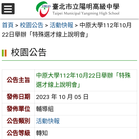
跳
至
選
主
單
首頁
>
校園公告
>
活動快報
>
中原大學112年10月
要
22日舉辦「特殊選才線上說明會」
內
容
校園公告
區
中原大學112年10月22日舉辦「特殊
公告主旨
選才線上說明會」
發佈日期
2023 年 10 月 05 日
發佈單位
輔導組
公告類別
活動快報
公告等級
轉知