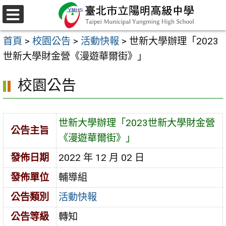
跳
至
選
主
單
首頁
>
校園公告
>
活動快報
>
世新大學辦理「2023
要
世新大學財金營《漫遊華爾街》」
內
容
校園公告
區
世新大學辦理「2023世新大學財金營
公告主旨
《漫遊華爾街》」
發佈日期
2022 年 12 月 02 日
發佈單位
輔導組
公告類別
活動快報
公告等級
轉知