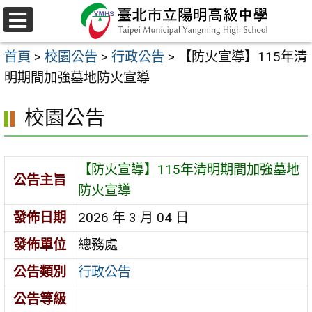
跳
至
選
主
單
首頁
>
校園公告
>
行政公告
>
【防火宣導】115年清
要
明期間加強墓地防火宣導
內
容
校園公告
區
【防火宣導】115年清明期間加強墓地
公告主旨
防火宣導
發佈日期
2026 年 3 月 04 日
發佈單位
總務處
公告類別
行政公告
公告等級