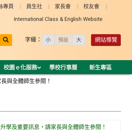
絲專頁
員生社
家長會
校友會
International Class & English Website
送出
字級：
網站導覽
小
預設
大
搜
尋：
校園ｅ化服務
學校行事曆
新生專區
家長與全體師生參閱！
、升學及重要訊息，請家長與全體師生參閱！