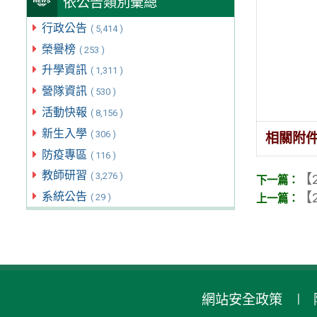
依公告類別彙總
行政公告
( 5,414 )
榮譽榜
( 253 )
升學資訊
( 1,311 )
營隊資訊
( 530 )
活動快報
( 8,156 )
新生入學
( 306 )
相關附
防疫專區
( 116 )
教師研習
( 3,276 )
【2
【2
系統公告
( 29 )
網站安全政策