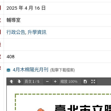
期
2025 年 4 月 16 日
位
輔導室
別
行政公告
,
升學資訊
級
數
408
容
4月木棉陽光月刊
(點擊下載檔案)
頁次
1
/
5
縮放
100%