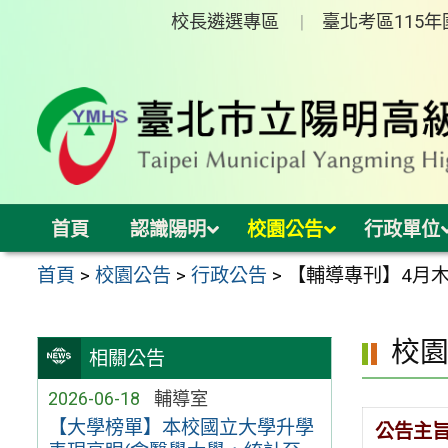
跳
校長遴選專區
臺北考區115
至
主
要
內
容
區
首頁
認識陽明
校園公告
行政單位
首頁
>
校園公告
>
行政公告
>
【輔導專刊】4月
校
相關公告
2026-06-18
輔導室
【大學榜單】本校國立大學升學
公告主