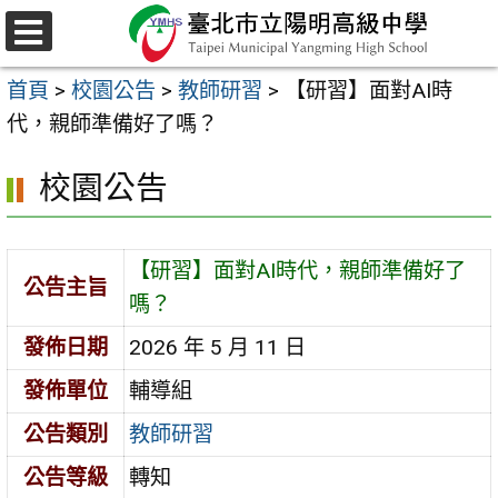
跳
至
選
主
單
首頁
>
校園公告
>
教師研習
>
【研習】面對AI時
要
代，親師準備好了嗎？
內
容
校園公告
區
【研習】面對AI時代，親師準備好了
公告主旨
嗎？
發佈日期
2026 年 5 月 11 日
發佈單位
輔導組
公告類別
教師研習
公告等級
轉知