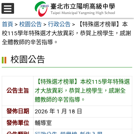
跳
至
選
主
單
首頁
>
校園公告
>
行政公告
>
【特殊選才榜單】本
要
校115學年特殊選才大放異彩，恭賀上榜學生，感謝
內
全體教師的辛苦指導。
容
區
校園公告
【特殊選才榜單】本校115學年特殊選
公告主旨
才大放異彩，恭賀上榜學生，感謝全
體教師的辛苦指導。
發佈日期
2026 年 1 月 18 日
發佈單位
輔導室