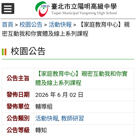
跳
至
選
主
單
首頁
>
校園公告
>
活動快報
>
【家庭教育中心】親
要
密互動我和你實體及線上系列課程
內
容
校園公告
區
【家庭教育中心】親密互動我和你實
公告主旨
體及線上系列課程
發佈日期
2026 年 6 月 02 日
發佈單位
輔導組
公告類別
活動快報
,
教師研習
公告等級
轉知